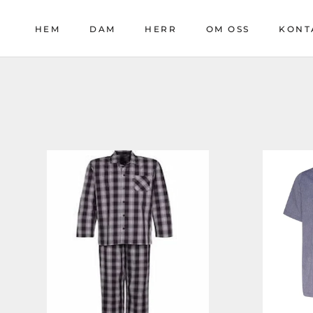
Gå
till
HEM
DAM
HERR
OM OSS
KONT
innehåll
HEM
DAM
HERR
OM OSS
KONT