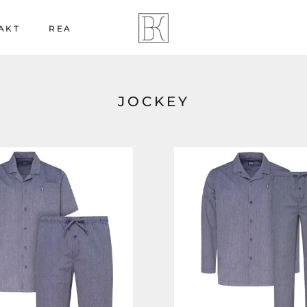
AKT
REA
AKT
REA
JOCKEY