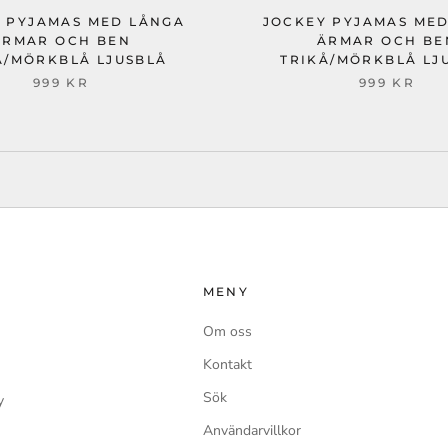
 PYJAMAS MED LÅNGA
JOCKEY PYJAMAS ME
ÄRMAR OCH BEN
ÄRMAR OCH BE
Å/MÖRKBLÅ LJUSBLÅ
TRIKÅ/MÖRKBLÅ LJ
999 KR
999 KR
MENY
Om oss
Kontakt
Sök
y
Användarvillkor