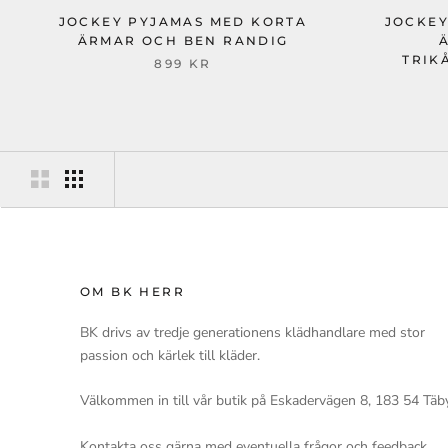
JOCKEY PYJAMAS MED KORTA
JOCKEY
ÄRMAR OCH BEN RANDIG
TRIK
899 KR
OM BK HERR
BK drivs av tredje generationens klädhandlare med stor
passion och kärlek till kläder.
Välkommen in till vår butik på Eskadervägen 8, 183 54 Täb
Kontakta oss gärna med eventuella frågor och feedback