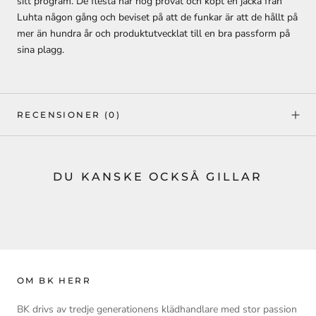
sitt program. De flesta har nog provat och köpt en jacka från
Luhta någon gång och beviset på att de funkar är att de hållt på
mer än hundra år och produktutvecklat till en bra passform på
sina plagg.
RECENSIONER
(0)
DU KANSKE OCKSÅ GILLAR
OM BK HERR
BK drivs av tredje generationens klädhandlare med stor passion